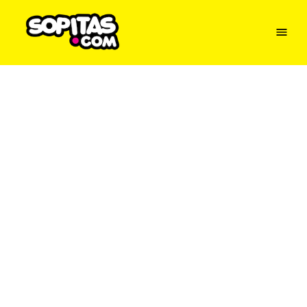
Menu
Sopitas
USA