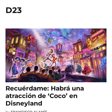
D23
Skip
to
content
Recuérdame: Habrá una
atracción de ‘Coco’ en
Disneyland
by
FRANCISCO ALANÍS