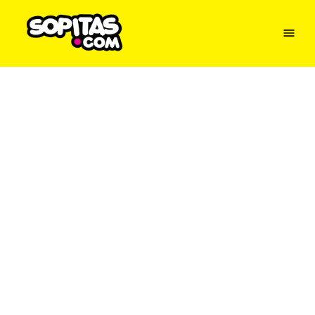
Menu
Sopitas
USA