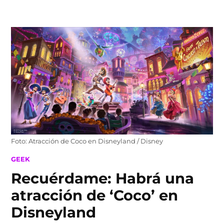
Skip
to
content
Foto: Atracción de Coco en Disneyland / Disney
POSTED
GEEK
IN
Recuérdame: Habrá una
atracción de ‘Coco’ en
Disneyland