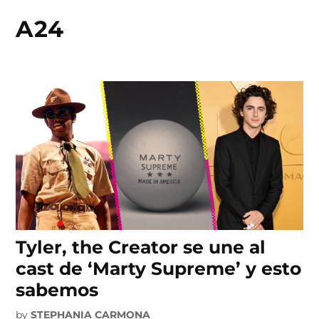
A24
Skip
to
content
Tyler, the Creator se une al
cast de ‘Marty Supreme’ y esto
sabemos
by
STEPHANIA CARMONA