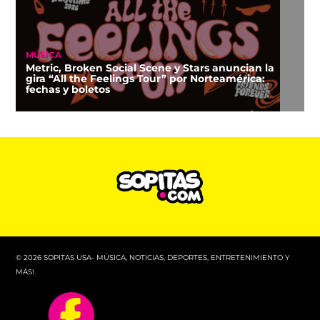
MÚSICA
Metric, Broken Social Scene y Stars anuncian la
gira “All the Feelings Tour” por Norteamérica:
fechas y boletos
© 2026 SOPITAS USA- MÚSICA, NOTICIAS, DEPORTES, ENTRETENIMIENTO Y
MÁS!.