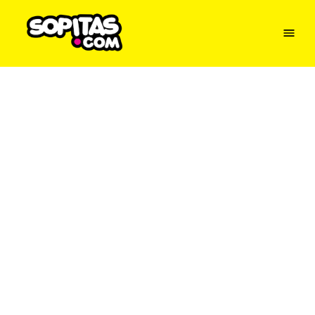
Menu
Sopitas
USA