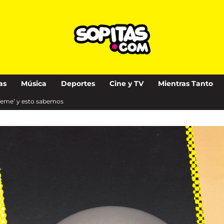
as
Música
Deportes
Cine y TV
Mientras Tanto
upreme’ y esto sabemos