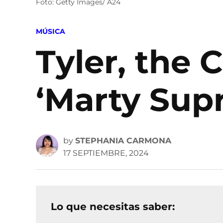
Foto: Getty Images/ A24
POSTED
MÚSICA
IN
Tyler, the 
‘Marty Sup
by
STEPHANIA CARMONA
17 SEPTIEMBRE, 2024
Lo que necesitas saber: