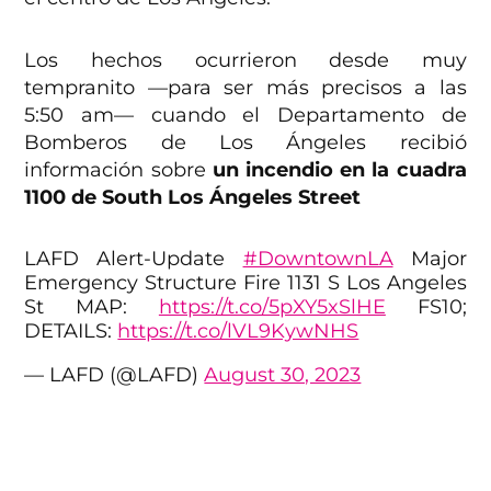
Los hechos ocurrieron desde muy
tempranito —para ser más precisos a las
5:50 am— cuando el Departamento de
Bomberos de Los Ángeles recibió
información sobre
un incendio
en la cuadra
1100 de South Los Ángeles Street
LAFD Alert-Update
#DowntownLA
Major
Emergency Structure Fire 1131 S Los Angeles
St MAP:
https://t.co/5pXY5xSlHE
FS10;
DETAILS:
https://t.co/lVL9KywNHS
— LAFD (@LAFD)
August 30, 2023