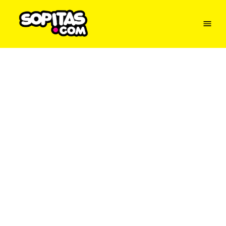
Menu
Sopitas
USA