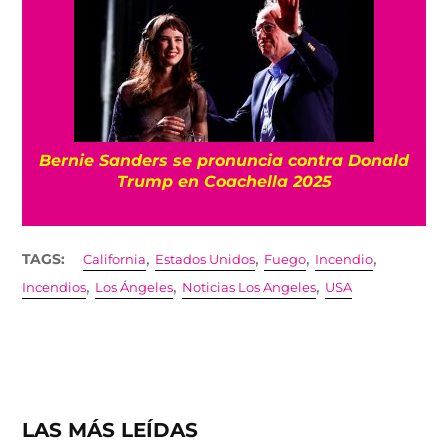
Bernie Sanders se pronuncia contra Donald
Trump en Coachella 2025
,
,
,
,
TAGS:
California
Estados Unidos
Fuego
Incendio
,
,
,
Incendios
Los Ángeles
Noticias Los Angeles
USA
LAS MÁS LEÍDAS