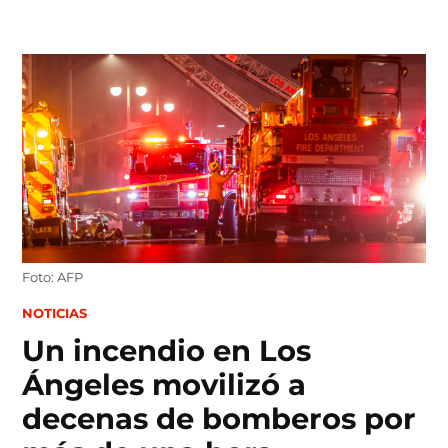
Skip
to
content
Foto: AFP
POSTED
NOTICIAS
IN
Un incendio en Los
Ángeles movilizó a
decenas de bomberos por