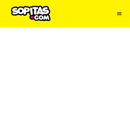
Menu
Sopitas
USA