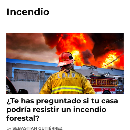
Incendio
Skip
to
content
¿Te has preguntado si tu casa
podría resistir un incendio
forestal?
by
SEBASTIAN GUTIÉRREZ