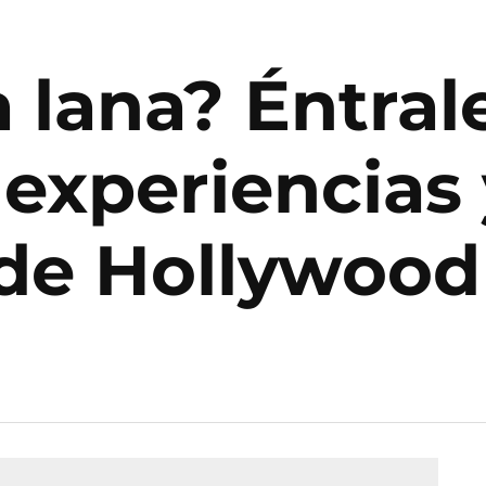
a lana? Éntral
experiencias 
 de Hollywood