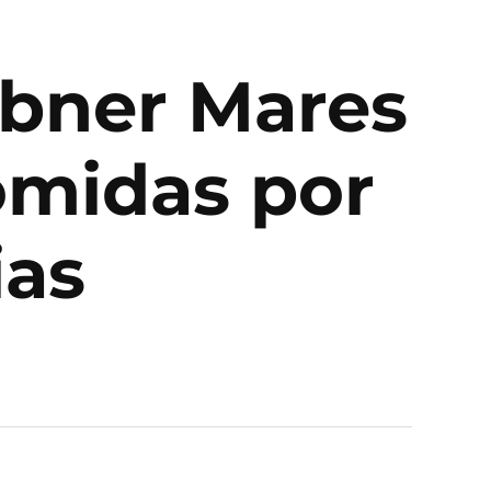
Abner Mares
omidas por
ias