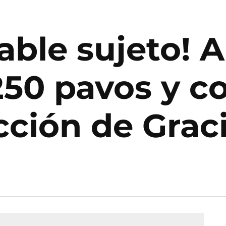
able sujeto! 
250 pavos y c
cción de Grac