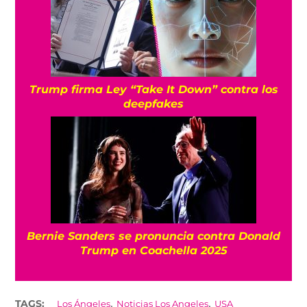
Trump firma Ley “Take It Down” contra los
deepfakes
Bernie Sanders se pronuncia contra Donald
Trump en Coachella 2025
,
,
TAGS:
Los Ángeles
Noticias Los Angeles
USA