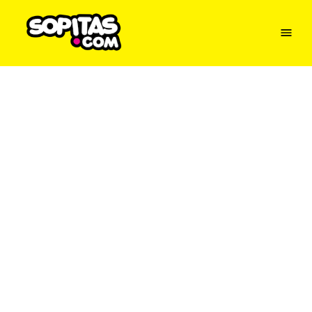
Menu
Sopitas
USA