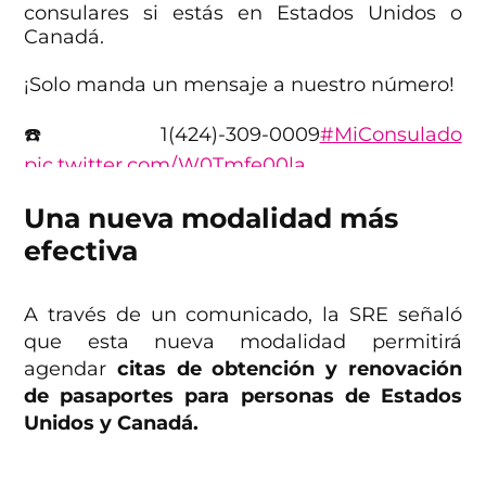
consulares si estás en Estados Unidos o
Canadá.
¡Solo manda un mensaje a nuestro número!
☎️ 1(424)-309-0009
#MiConsulado
pic.twitter.com/W0Tmfe00la
— Relaciones Exteriores (@SRE_mx)
May 22,
Una nueva modalidad más
2023
efectiva
A través de un comunicado, la SRE señaló
que esta nueva modalidad permitirá
agendar
citas de obtención y renovación
de pasaportes para personas de Estados
Unidos y Canadá.