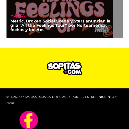
MÚSICA
Metric, Broken Social Scene y Stars anuncian la
gira “All the Feelings Tour” por Norteamérica:
fechas y boletos
© 2026 SOPITAS USA- MÚSICA, NOTICIAS, DEPORTES, ENTRETENIMIENTO Y
MÁS!.