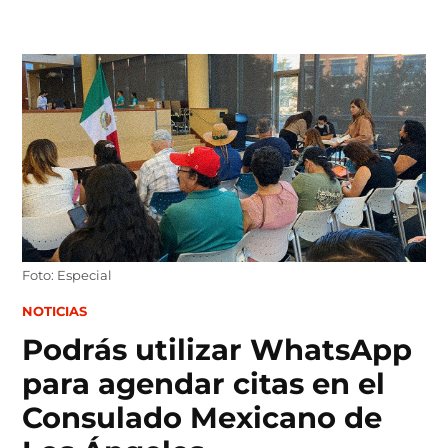
Skip
to
content
Foto: Especial
POSTED
NOTICIAS
IN
Podrás utilizar WhatsApp
para agendar citas en el
Consulado Mexicano de