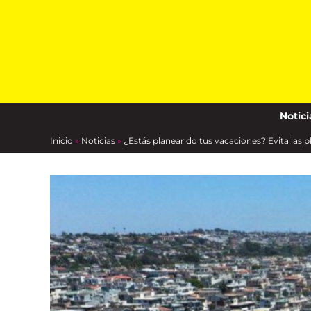
Skip
to
content
Notici
Inicio
»
Noticias
»
¿Estás planeando tus vacaciones? Evita las