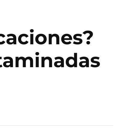
caciones?
ntaminadas