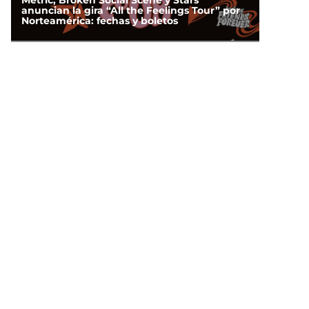
Metric, Broken Social Scene y Stars
anuncian la gira “All the Feelings Tour” por
Norteamérica: fechas y boletos