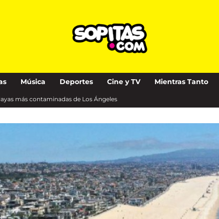
as
Música
Deportes
Cine y TV
Mientras Tanto
 playas más contaminadas de Los Ángeles