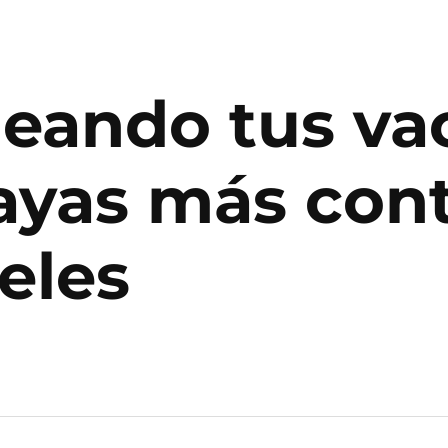
neando tus va
playas más co
eles