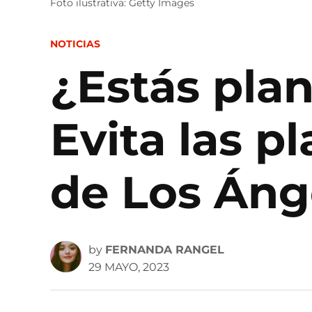
Foto ilustrativa: Getty Images
POSTED
NOTICIAS
IN
¿Estás pla
Evita las 
de Los Áng
by
FERNANDA RANGEL
29 MAYO, 2023