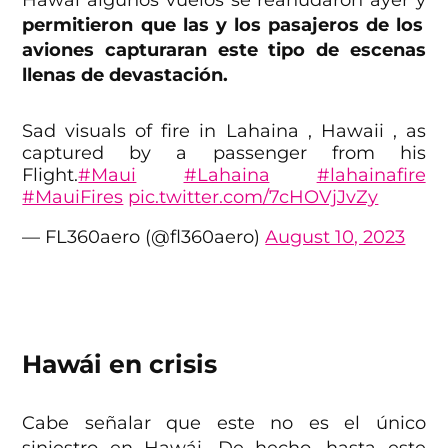
permitieron que las y los pasajeros de los
aviones capturaran este tipo de escenas
llenas de devastación.
Sad visuals of fire in Lahaina , Hawaii , as
captured by a passenger from his
Flight.
#Maui
#Lahaina
#lahainafire
#MauiFires
pic.twitter.com/7cHOVjJvZy
— FL360aero (@fl360aero)
August 10, 2023
Hawái en crisis
Cabe señalar que este no es el único
siniestro en Hawái. De hecho, hasta este