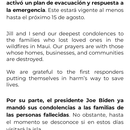
activó un plan de evacuación y respuesta a
la emergencia
. Este estará vigente al menos
hasta el próximo 15 de agosto.
Jill and I send our deepest condolences to
the families who lost loved ones in the
wildfires in Maui. Our prayers are with those
whose homes, businesses, and communities
are destroyed.
We are grateful to the first responders
putting themselves in harm’s way to save
lives.
— President Biden (@POTUS)
August 9,
Por su parte, el presidente Joe Biden ya
2023
mandó sus condolencias a las familias de
las personas fallecidas
. No obstante, hasta
el momento se desconoce si en estos días
visitará la isla.