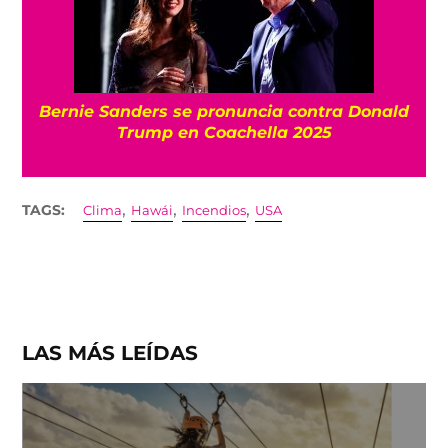
Bernie Sanders se pronuncia contra Donald
Trump en Coachella 2025
,
,
,
TAGS:
Clima
Hawái
Incendios
USA
LAS MÁS LEÍDAS