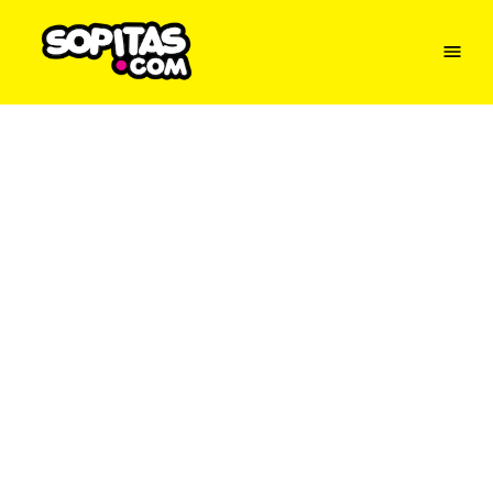
Menu
Sopitas
USA