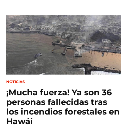
Skip
to
content
POSTED
NOTICIAS
IN
¡Mucha fuerza! Ya son 36
personas fallecidas tras
los incendios forestales en
Hawái