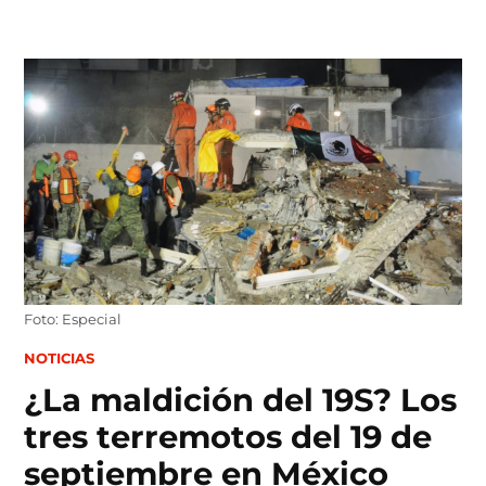
Skip
to
content
Foto: Especial
POSTED
NOTICIAS
IN
¿La maldición del 19S? Los
tres terremotos del 19 de
septiembre en México