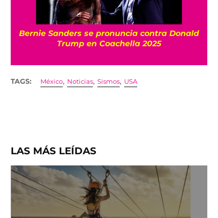
Bernie Sanders se pronuncia contra Donald
Trump en Coachella 2025
,
,
,
TAGS:
México
Noticias
Sismos
USA
LAS MÁS LEÍDAS