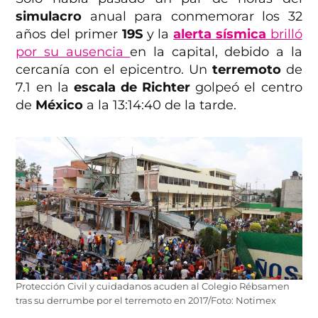
simulacro
anual para conmemorar los 32
años del primer
19S
y la
alerta sísmica
brilló
por su ausencia
en la capital, debido a la
cercanía con el epicentro. Un
terremoto
de
7.1 en la
escala de Richter
golpeó el centro
de
México
a la 13:14:40 de la tarde.
Protección Civil y cuidadanos acuden al Colegio Rébsamen
tras su derrumbe por el terremoto en 2017/Foto: Notimex