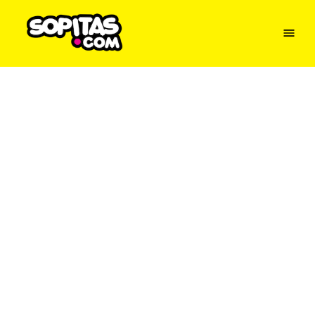
Menu
Sopitas
USA