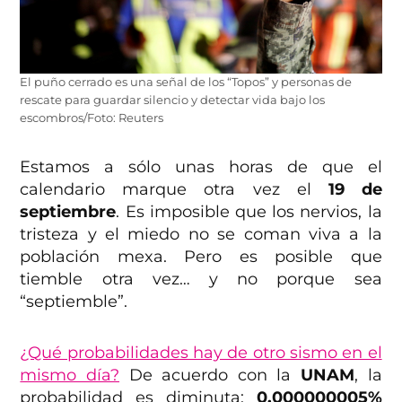
El puño cerrado es una señal de los “Topos” y personas de
rescate para guardar silencio y detectar vida bajo los
escombros/Foto: Reuters
Estamos a sólo unas horas de que el
calendario marque otra vez el
19 de
septiembre
. Es imposible que los nervios, la
tristeza y el miedo no se coman viva a la
población mexa. Pero es posible que
tiemble otra vez… y no porque sea
“septiemble”.
¿Qué probabilidades hay de otro sismo en el
mismo día?
De acuerdo con la
UNAM
, la
probabilidad es diminuta:
0.000000005%