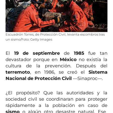
Escuadrón Torres, de Protección Civil, levanta escombros tras
un sismo/Foto: Getty Images
El
19 de septiembre
de
1985
fue tan
devastador porque en
México
no existía la
cultura de la prevención. Después del
terremoto
, en 1986, se creó el
Sistema
Nacional de Protección Civil
—Sinaproc—.
¿El propósito? Que las autoridades y la
sociedad civil se coordinaran para proteger
rápidamente a la población en caso de
sismo
o algún otro desastre natural. Ese