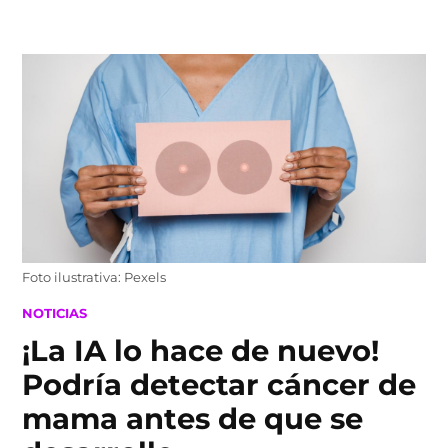
Skip
to
content
Foto ilustrativa: Pexels
POSTED
NOTICIAS
IN
¡La IA lo hace de nuevo!
Podría detectar cáncer de
mama antes de que se