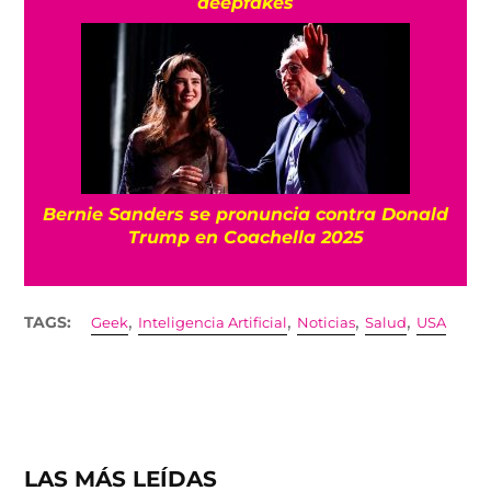
deepfakes
Bernie Sanders se pronuncia contra Donald
Trump en Coachella 2025
,
,
,
,
TAGS:
Geek
Inteligencia Artificial
Noticias
Salud
USA
LAS MÁS LEÍDAS