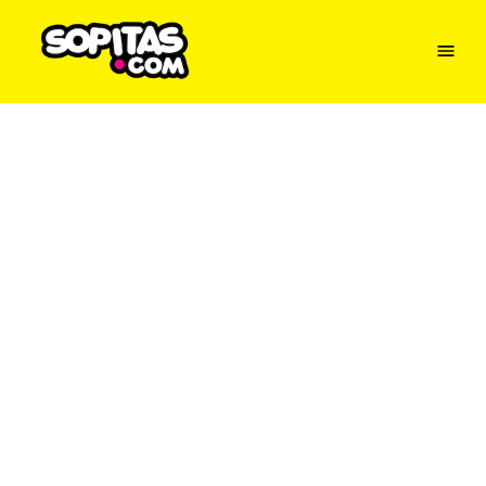
Menu
Sopitas
USA