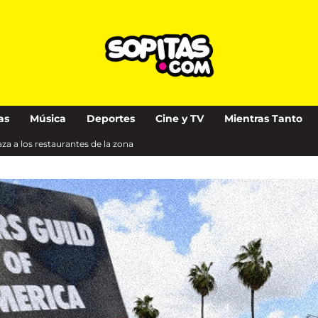
as
Música
Deportes
Cine y TV
Mientras Tanto
a a los restaurantes de la zona