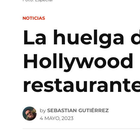
POSTED
NOTICIAS
IN
La huelga 
Hollywood 
restaurante
by
SEBASTIAN GUTIÉRREZ
4 MAYO, 2023