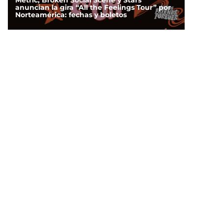
Metric, Broken Social Scene y Stars
anuncian la gira “All the Feelings Tour” por
Norteamérica: fechas y boletos