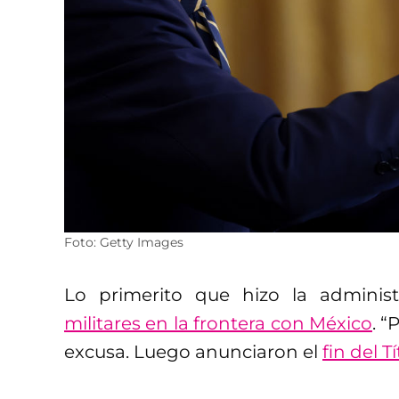
Foto: Getty Images
Lo primerito que hizo la adminis
militares en la frontera con México
. “
excusa. Luego anunciaron el
fin del T