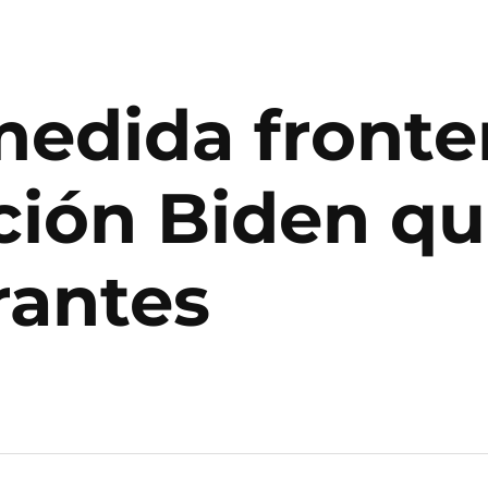
edida fronter
ión Biden que
rantes