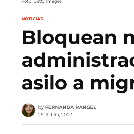
Foto: Getty Images
POSTED
NOTICIAS
IN
Bloquean m
administrac
asilo a mig
by
FERNANDA RANGEL
25 JULIO, 2023