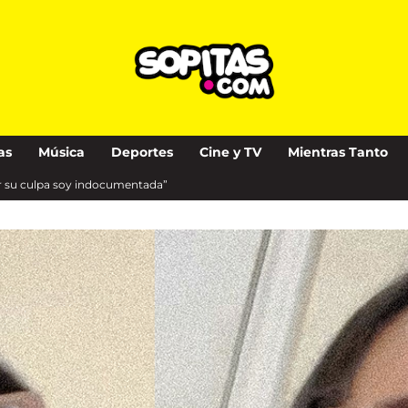
as
Música
Deportes
Cine y TV
Mientras Tanto
or su culpa soy indocumentada”