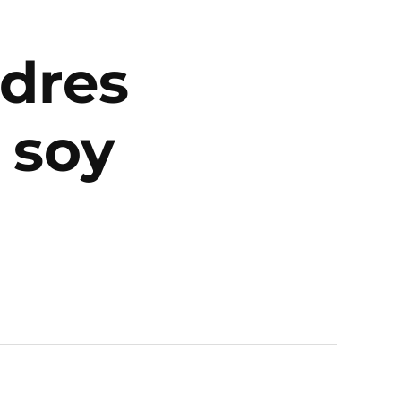
adres
 soy