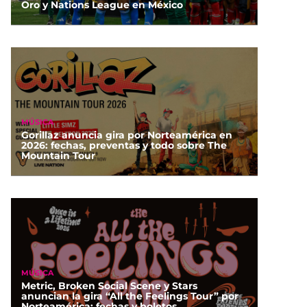
Oro y Nations League en México
MÚSICA
Gorillaz anuncia gira por Norteamérica en
2026: fechas, preventas y todo sobre The
Mountain Tour
MÚSICA
Metric, Broken Social Scene y Stars
anuncian la gira “All the Feelings Tour” por
Norteamérica: fechas y boletos