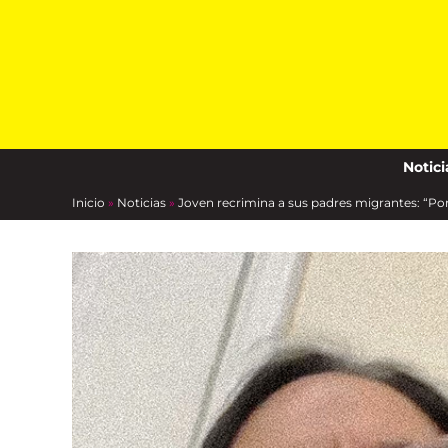
Skip
to
content
Notici
Inicio
»
Noticias
»
Joven recrimina a sus padres migrantes: “P