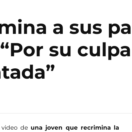
imina a sus p
“Por su culpa
tada”
l video de
una joven que recrimina la