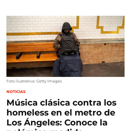
Skip
to
content
Foto ilustrativa: Getty Images
POSTED
NOTICIAS
IN
Música clásica contra los
homeless en el metro de
Los Ángeles: Conoce la