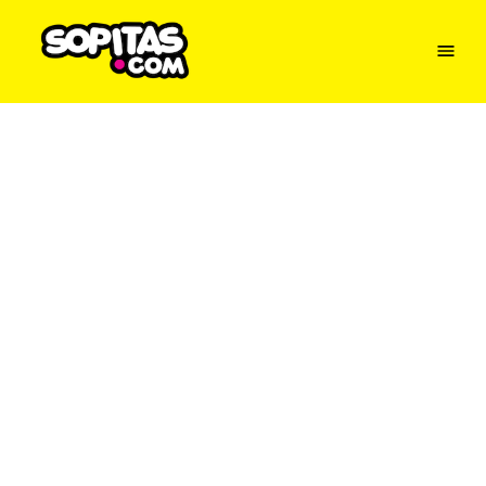
Menu
Sopitas
USA