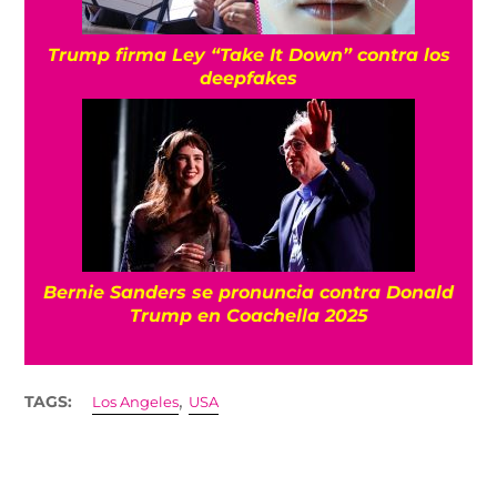
Trump firma Ley “Take It Down” contra los
deepfakes
Bernie Sanders se pronuncia contra Donald
Trump en Coachella 2025
,
TAGS:
Los Angeles
USA