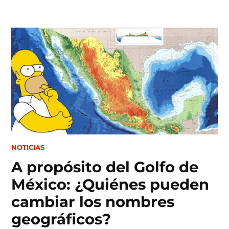
Skip
to
content
POSTED
NOTICIAS
IN
A propósito del Golfo de
México: ¿Quiénes pueden
cambiar los nombres
geográficos?