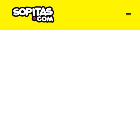
Menu
Sopitas
USA