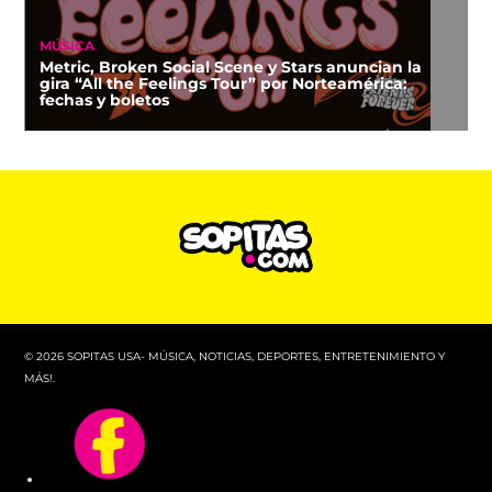
MÚSICA
Metric, Broken Social Scene y Stars anuncian la
gira “All the Feelings Tour” por Norteamérica:
fechas y boletos
© 2026 SOPITAS USA- MÚSICA, NOTICIAS, DEPORTES, ENTRETENIMIENTO Y
MÁS!.