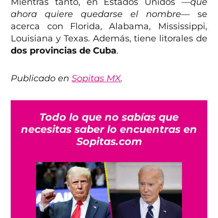
Mientras tanto, en Estados Unidos
—que
ahora quiere quedarse el nombre—
se
acerca con Florida, Alabama, Mississippi,
Louisiana y Texas. Además, tiene litorales de
dos provincias de Cuba
.
Publicado en
Sopitas MX
.
Todo lo que no sabías que
necesitas saber lo encuentras en
Sopitas.com