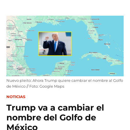
Skip
to
content
Nuevo pleito: Ahora Trump quiere cambiar el nombre al Golfo
de México // Foto: Google Maps
POSTED
NOTICIAS
IN
Trump va a cambiar el
nombre del Golfo de
México