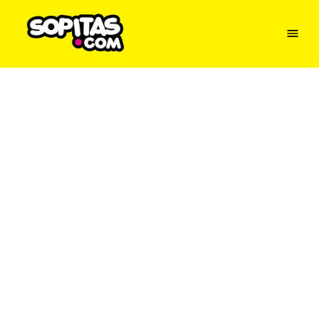
Menu
Sopitas
USA