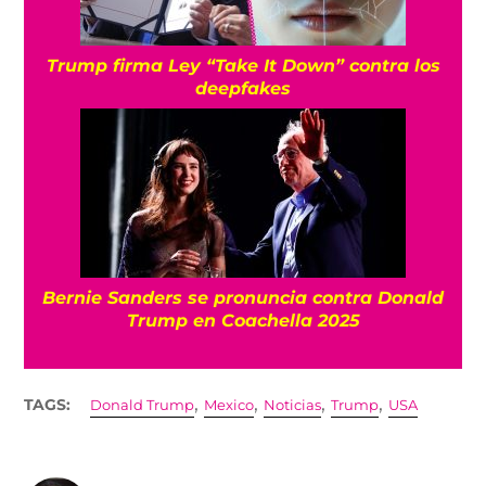
Trump firma Ley “Take It Down” contra los
deepfakes
Bernie Sanders se pronuncia contra Donald
Trump en Coachella 2025
,
,
,
,
TAGS:
Donald Trump
Mexico
Noticias
Trump
USA