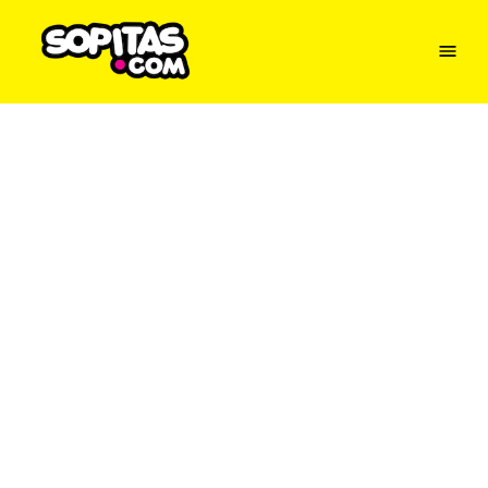
Menu
Sopitas
USA