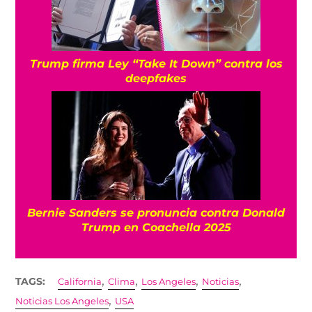
Trump firma Ley “Take It Down” contra los
deepfakes
Bernie Sanders se pronuncia contra Donald
Trump en Coachella 2025
,
,
,
,
TAGS:
California
Clima
Los Angeles
Noticias
,
Noticias Los Angeles
USA