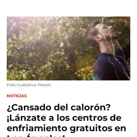
Skip
to
content
Foto ilustrativa: Pexels
POSTED
NOTICIAS
IN
¿Cansado del calorón?
¡Lánzate a los centros de
enfriamiento gratuitos en