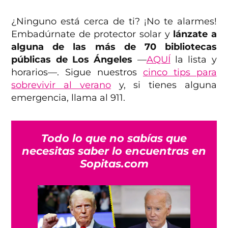
¿Ninguno está cerca de ti? ¡No te alarmes!
Embadúrnate de protector solar y
lánzate a
alguna de las más de 70 bibliotecas
públicas de Los Ángeles
—
AQUÍ
la lista y
horarios—. Sigue nuestros
cinco tips para
sobrevivir al verano
y, si tienes alguna
emergencia, llama al 911.
Todo lo que no sabías que
necesitas saber lo encuentras en
Sopitas.com