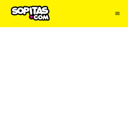
Menu
Sopitas
USA