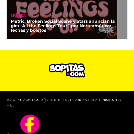
MÚSICA
Metric, Broken Social Scene y Stars anuncian la
gira “All the Feelings Tour” por Norteamérica:
fechas y boletos
© 2026 SOPITAS USA- MÚSICA, NOTICIAS, DEPORTES, ENTRETENIMIENTO Y
MÁS!.