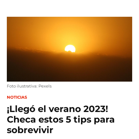
Skip
to
content
Foto ilustrativa: Pexels
POSTED
NOTICIAS
IN
¡Llegó el verano 2023!
Checa estos 5 tips para
sobrevivir