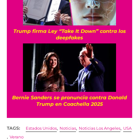
Trump firma Ley “Take It Down” contra los
deepfakes
Bernie Sanders se pronuncia contra Donald
Trump en Coachella 2025
,
,
,
TAGS:
Estados Unidos
Noticias
Noticias Los Angeles
USA
,
Verano