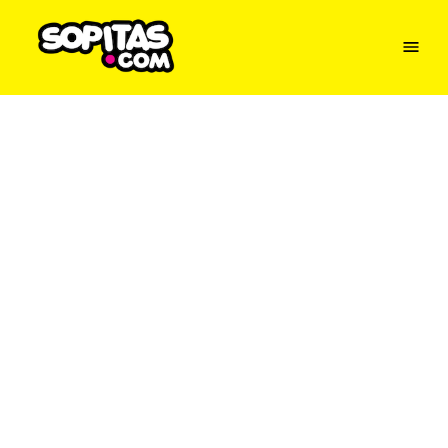
Menu
Sopitas
USA