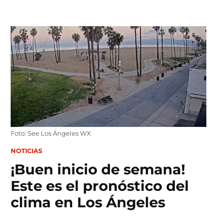
Skip
to
content
Foto: See Los Ángeles WX
POSTED
NOTICIAS
IN
¡Buen inicio de semana!
Este es el pronóstico del
clima en Los Ángeles