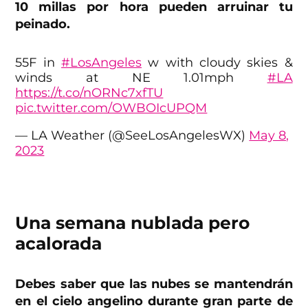
10 millas por hora pueden arruinar tu
peinado.
55F in
#LosAngeles
w with cloudy skies &
winds at NE 1.01mph
#LA
https://t.co/nORNc7xfTU
pic.twitter.com/OWBOIcUPQM
— LA Weather (@SeeLosAngelesWX)
May 8,
2023
Una semana nublada pero
acalorada
Debes saber que las nubes se mantendrán
en el cielo angelino durante gran parte de