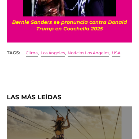
Bernie Sanders se pronuncia contra Donald
Trump en Coachella 2025
,
,
,
TAGS:
Clima
Los Ángeles
Noticias Los Angeles
USA
LAS MÁS LEÍDAS