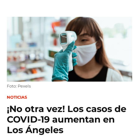
Skip
to
content
Foto: Pexels
POSTED
NOTICIAS
IN
¡No otra vez! Los casos de
COVID-19 aumentan en
Los Ángeles