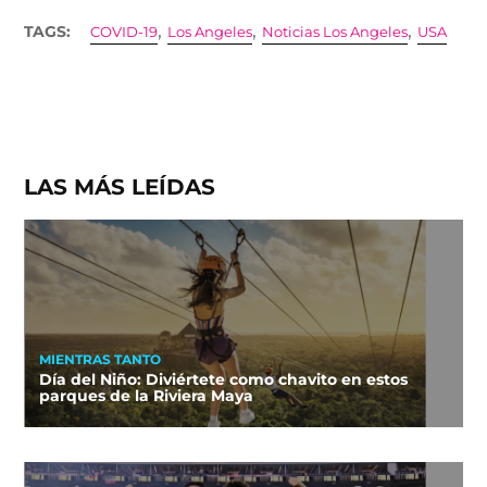
,
,
,
TAGS:
COVID-19
Los Angeles
Noticias Los Angeles
USA
LAS MÁS LEÍDAS
MIENTRAS TANTO
Día del Niño: Diviértete como chavito en estos
parques de la Riviera Maya