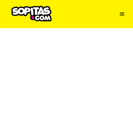
Menu
Sopitas
USA