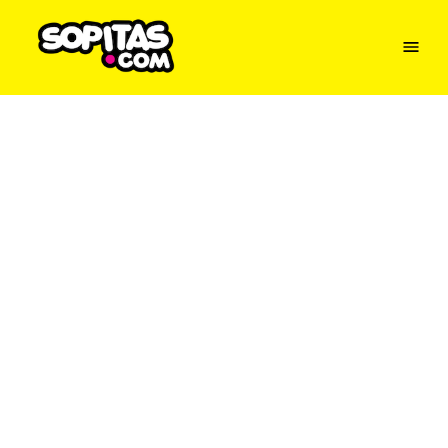
Menu
Sopitas
USA