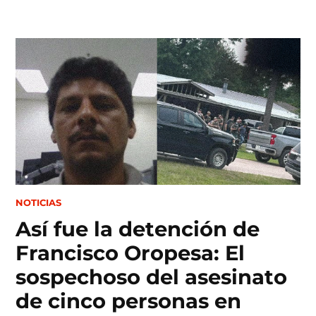
Skip
to
content
POSTED
NOTICIAS
IN
Así fue la detención de
Francisco Oropesa: El
sospechoso del asesinato
de cinco personas en