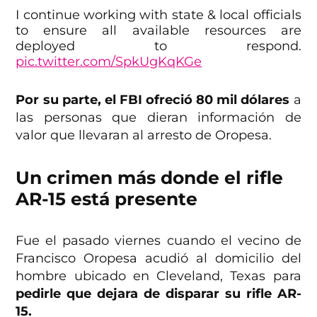
I continue working with state & local officials
to ensure all available resources are
deployed to respond.
pic.twitter.com/SpkUgKqKGe
— Greg Abbott (@GregAbbott_TX)
April 30,
Por su parte, el FBI ofreció 80 mil dólares
a
2023
las personas que dieran información de
valor que llevaran al arresto de Oropesa.
Un crimen más donde el rifle
AR-15 está presente
Fue el pasado viernes cuando el vecino de
Francisco Oropesa acudió al domicilio del
hombre ubicado en Cleveland, Texas para
pedirle que dejara de disparar su rifle AR-
15.