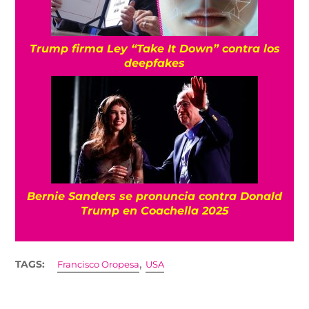
Trump firma Ley “Take It Down” contra los
deepfakes
Bernie Sanders se pronuncia contra Donald
Trump en Coachella 2025
,
TAGS:
Francisco Oropesa
USA