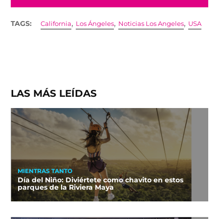
,
,
,
TAGS:
California
Los Ángeles
Noticias Los Angeles
USA
LAS MÁS LEÍDAS
MIENTRAS TANTO
Día del Niño: Diviértete como chavito en estos
parques de la Riviera Maya