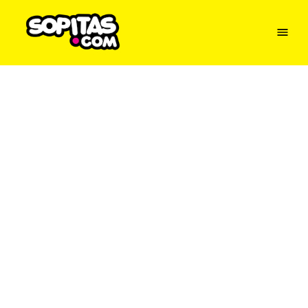
Menu
Sopitas
USA