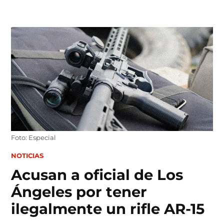
Skip
to
content
Foto: Especial
POSTED
NOTICIAS
IN
Acusan a oficial de Los
Ángeles por tener
ilegalmente un rifle AR-15