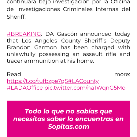
continuará bajo investigación por la Oficina
de Investigaciones Criminales Internas del
Sheriff.
#BREAKING
: DA Gascón announced today
that Los Angeles County Sheriff’s Deputy
Brandon Garmon has been charged with
unlawfully possessing an assault rifle and
tracer ammunition at his home.
Read more:
https://t.co/tufbzpe7qS
#LACounty
#LADAOffice
pic.twitter.com/na1WqnG5Mo
— George Gascón (@LADAOffice)
April 5,
2023
Todo lo que no sabías que
necesitas saber lo encuentras en
Sopitas.com