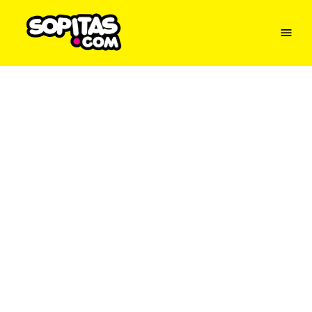
Menu
Sopitas
USA