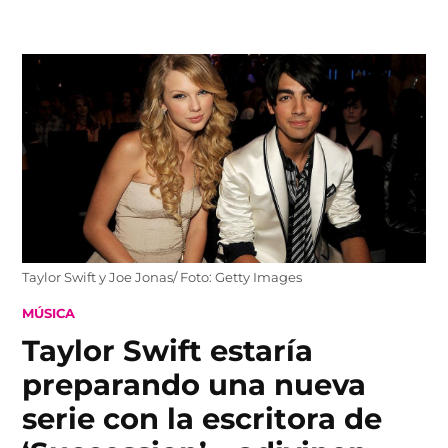
Skip
to
content
Taylor Swift y Joe Jonas/ Foto: Getty Images
POSTED
MÚSICA
IN
Taylor Swift estaría
preparando una nueva
serie con la escritora de