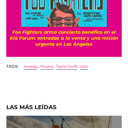
Foo Fighters arma concierto benéfico en el
Kia Forum: entradas a la venta y una misión
urgente en Los Ángeles
,
,
,
TAGS:
Huelga
Musica
Taylor Swift
USA
LAS MÁS LEÍDAS