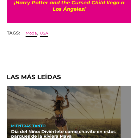
¡Harry Potter and the Cursed Child llega a
Los Ángeles!
,
TAGS:
Moda
USA
LAS MÁS LEÍDAS
MIENTRAS TANTO
Día del Niño: Diviértete como chavito en estos
parques de la Riviera Maya