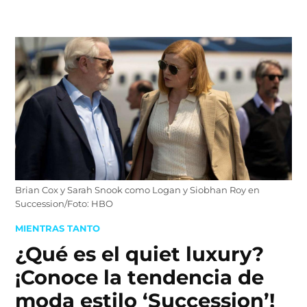
Skip
to
content
Brian Cox y Sarah Snook como Logan y Siobhan Roy en
Succession/Foto: HBO
POSTED
MIENTRAS TANTO
IN
¿Qué es el quiet luxury?
¡Conoce la tendencia de
moda estilo ‘Succession’!