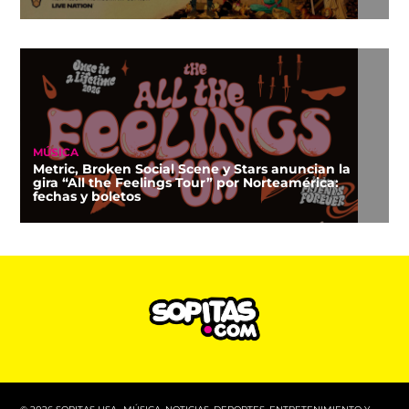
MÚSICA
Metric, Broken Social Scene y Stars anuncian la
gira “All the Feelings Tour” por Norteamérica:
fechas y boletos