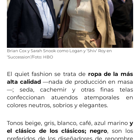
Brian Cox y Sarah Snook como Logan y ‘Shiv’ Roy en
‘Succession’/Foto: HBO
El quiet fashion se trata de
ropa de la más
alta calidad
—nada de producción en masa
—; seda, cachemir y otras finas telas
confeccionan atuendos atemporales en
colores neutros, sobrios y elegantes.
Tonos beige, gris, blanco, café, azul marino
y
el clásico de los clásicos; negro
, son los
preferidos de los diseñadores de renombre