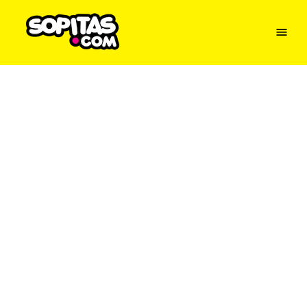
Menu
Sopitas
USA