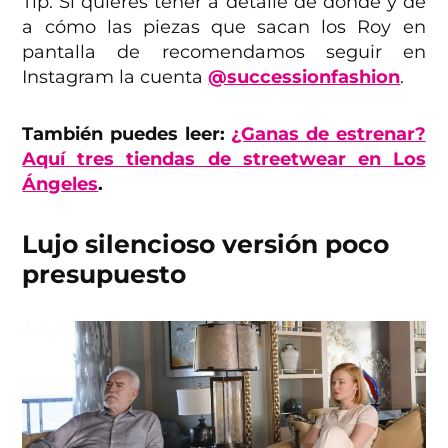
Tip: Si quieres tener a detalle de dónde y de
a cómo las piezas que sacan los Roy en
pantalla de recomendamos seguir en
Instagram la cuenta
@successionfashion
.
También puedes leer:
¿Ganas de estrenar?
Aquí tres tiendas de streetwear en Los
Ángeles
.
Lujo silencioso versión poco
presupuesto