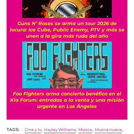
Guns N’ Roses se arma un tour 2026 de
locura: Ice Cube, Public Enemy, PTV y más se
unen a la gira más ruda del año
Foo Fighters arma concierto benéfico en el
Kia Forum: entradas a la venta y una misión
urgente en Los Ángeles
,
,
,
,
TAGS:
Cine y tv
Hayley Williams
Música
Música nueva