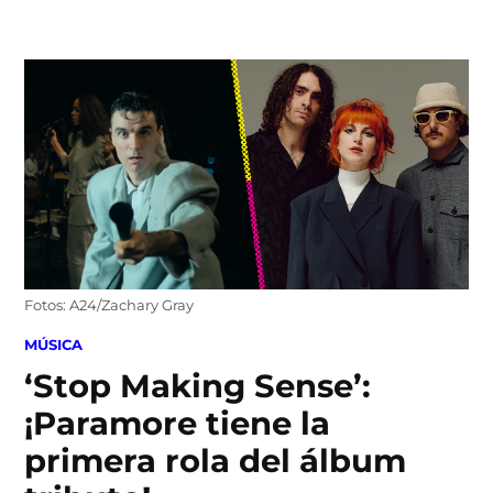
Skip
to
content
Fotos: A24/Zachary Gray
POSTED
MÚSICA
IN
‘Stop Making Sense’:
¡Paramore tiene la
primera rola del álbum