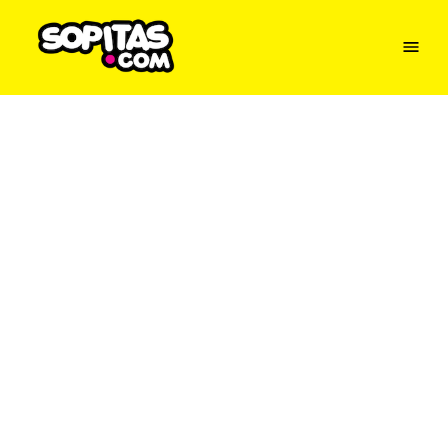
Menu
Sopitas
USA