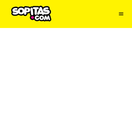
Menu
Sopitas
USA