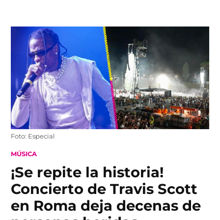
Skip
to
content
Foto: Especial
POSTED
MÚSICA
IN
¡Se repite la historia!
Concierto de Travis Scott
en Roma deja decenas de