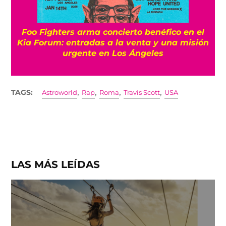
Foo Fighters arma concierto benéfico en el
Kia Forum: entradas a la venta y una misión
urgente en Los Ángeles
,
,
,
,
TAGS:
Astroworld
Rap
Roma
Travis Scott
USA
LAS MÁS LEÍDAS