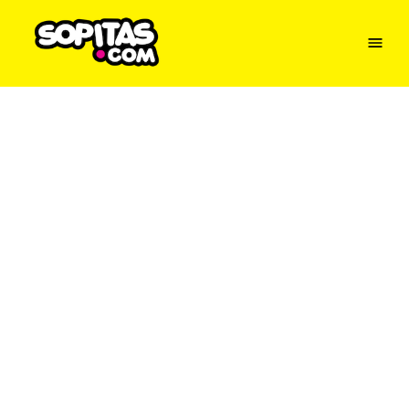
Menu
Sopitas
USA