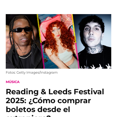
Skip
to
content
Fotos: Getty Images/Instagram
POSTED
MÚSICA
IN
Reading & Leeds Festival
2025: ¿Cómo comprar
boletos desde el