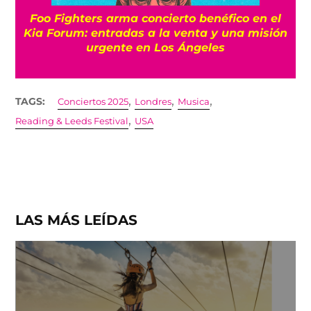
Foo Fighters arma concierto benéfico en el
Kia Forum: entradas a la venta y una misión
urgente en Los Ángeles
,
,
,
TAGS:
Conciertos 2025
Londres
Musica
,
Reading & Leeds Festival
USA
LAS MÁS LEÍDAS