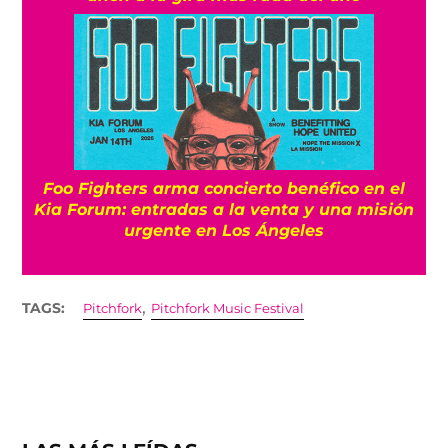
Foo Fighters arma concierto benéfico en el
Kia Forum: entradas a la venta y una misión
urgente en Los Ángeles
,
TAGS:
Pitchfork
Pitchfork Music Festival