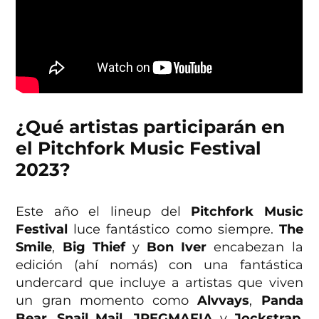
¿Qué artistas participarán en
el Pitchfork Music Festival
2023?
Este año el lineup del
Pitchfork Music
Festival
luce fantástico como siempre.
The
Smile
,
Big Thief
y
Bon Iver
encabezan la
edición (ahí nomás) con una fantástica
undercard que incluye a artistas que viven
un gran momento como
Alvvays
,
Panda
Bear
,
Snail Mail
,
JPEGMAFIA
y
Jockstrap
.