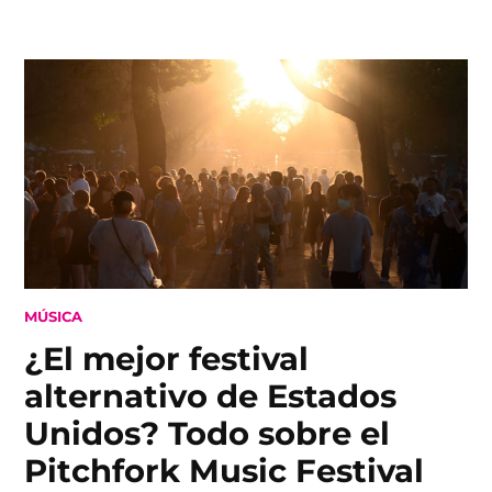
Skip
to
content
POSTED
MÚSICA
IN
¿El mejor festival
alternativo de Estados
Unidos? Todo sobre el
Pitchfork Music Festival