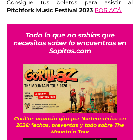
Consigue tus boletos para asistir al
Pitchfork Music Festival 2023
POR ACÁ
.
Todo lo que no sabías que
necesitas saber lo encuentras en
Sopitas.com
Gorillaz anuncia gira por Norteamérica en
2026: fechas, preventas y todo sobre The
Mountain Tour