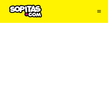
Menu
Sopitas
USA