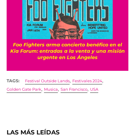
Foo Fighters arma concierto benéfico en el
Kia Forum: entradas a la venta y una misión
urgente en Los Ángeles
,
,
TAGS:
Festival Outside Lands
Festivales 2024
,
,
,
Golden Gate Park
Musica
San Francisco
USA
LAS MÁS LEÍDAS