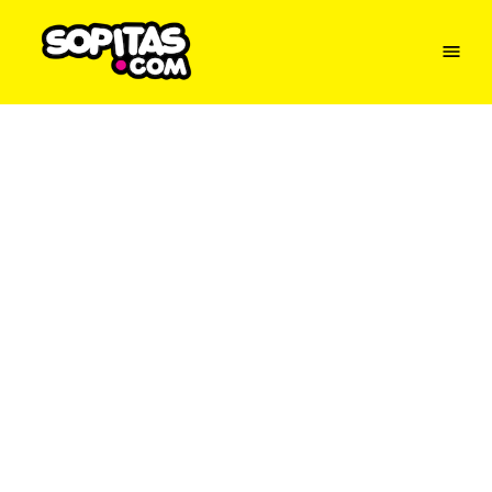
Menu
Sopitas
USA