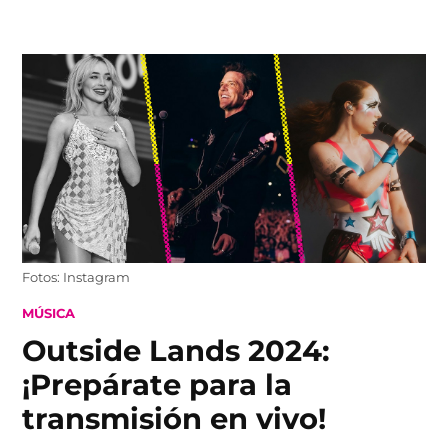
Skip
to
content
Fotos: Instagram
POSTED
MÚSICA
IN
Outside Lands 2024:
¡Prepárate para la
transmisión en vivo!