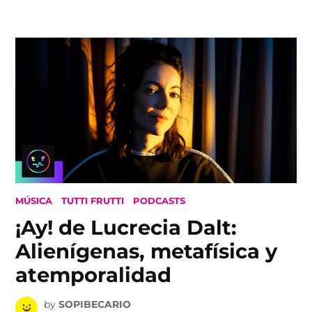
Skip
to
content
POSTED
MÚSICA
TUTTI FRUTTI
PODCASTS
IN
¡Ay! de Lucrecia Dalt:
Alienígenas, metafísica y
atemporalidad
by
SOPIBECARIO