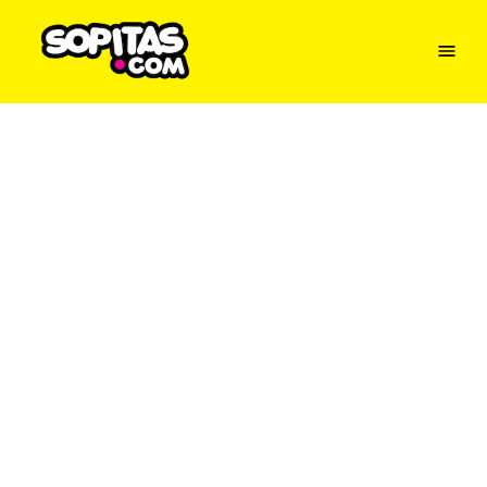
Menu
Sopitas
USA