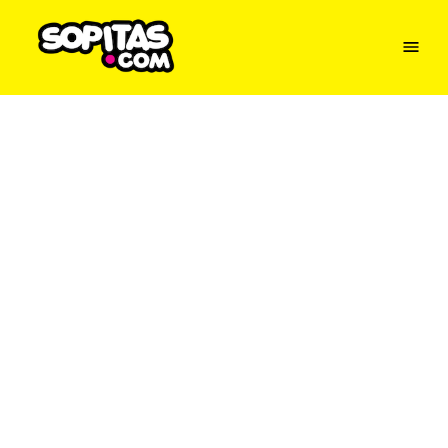
Menu
Sopitas
USA