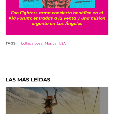
Foo Fighters arma concierto benéfico en el
Kia Forum: entradas a la venta y una misión
urgente en Los Ángeles
,
,
TAGS:
Lollapalooza
Musica
USA
LAS MÁS LEÍDAS