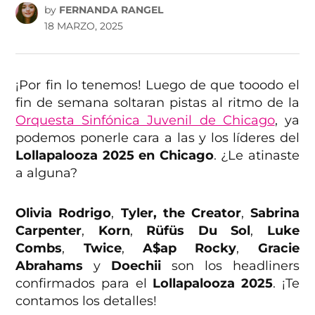
by
FERNANDA RANGEL
18 MARZO, 2025
¡Por fin lo tenemos! Luego de que tooodo el
fin de semana soltaran pistas al ritmo de la
Orquesta Sinfónica Juvenil de Chicago
, ya
podemos ponerle cara a las y los líderes del
Lollapalooza 2025 en Chicago
. ¿Le atinaste
a alguna?
Olivia Rodrigo
,
Tyler, the Creator
,
Sabrina
Carpenter
,
Korn
,
Rüfüs Du Sol
,
Luke
Combs
,
Twice
,
A$ap Rocky
,
Gracie
Abrahams
y
Doechii
son los headliners
confirmados para el
Lollapalooza 2025
. ¡Te
contamos los detalles!