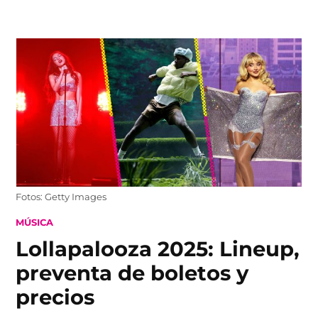
Skip
to
content
Fotos: Getty Images
POSTED
MÚSICA
IN
Lollapalooza 2025: Lineup,
preventa de boletos y
precios