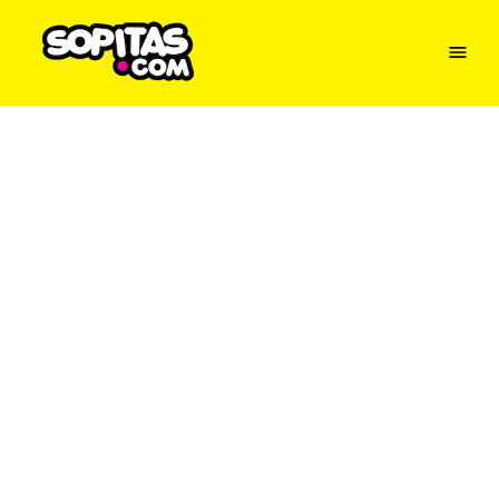
Menu
Sopitas
USA