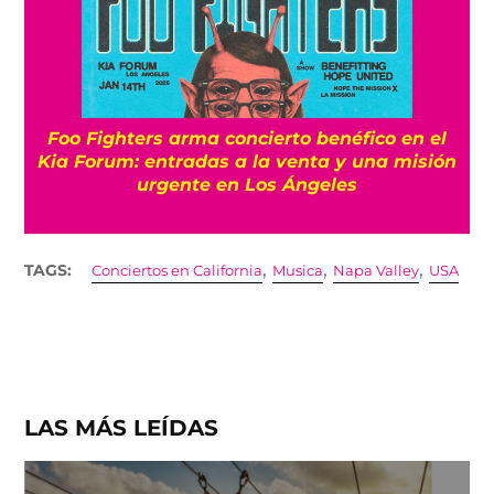
Foo Fighters arma concierto benéfico en el
Kia Forum: entradas a la venta y una misión
urgente en Los Ángeles
,
,
,
TAGS:
Conciertos en California
Musica
Napa Valley
USA
LAS MÁS LEÍDAS