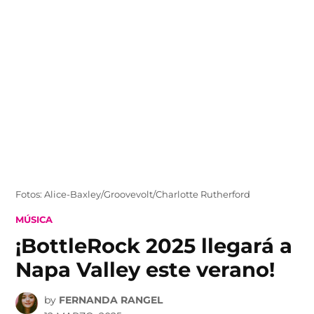
Skip
to
content
Fotos: Alice-Baxley/Groovevolt/Charlotte Rutherford
POSTED
MÚSICA
IN
¡BottleRock 2025 llegará a
Napa Valley este verano!
by
FERNANDA RANGEL