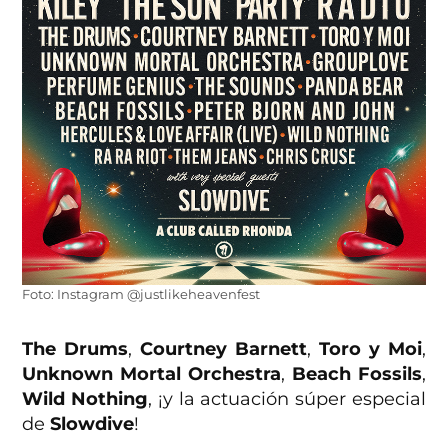
Foto: Instagram @justlikeheavenfest
The Drums
,
Courtney Barnett
,
Toro y Moi
,
Unknown Mortal Orchestra
,
Beach Fossils
,
Wild Nothing
, ¡y la actuación súper especial
de
Slowdive
!