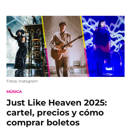
Skip
to
content
Fotos: Instagram
POSTED
MÚSICA
IN
Just Like Heaven 2025:
cartel, precios y cómo
comprar boletos