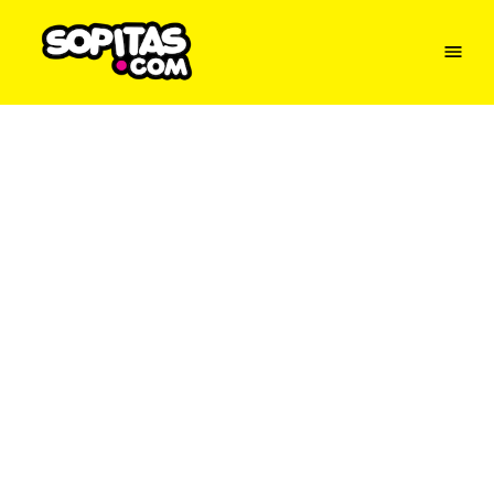
Menu
Sopitas
USA