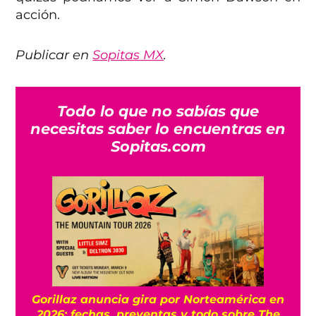
acción.
Publicar en
Sopitas MX
.
Todo lo que no sabías que
necesitas saber lo encuentras en
Sopitas.com
Gorillaz anuncia gira por Norteamérica en
2026: fechas, preventas y todo sobre The