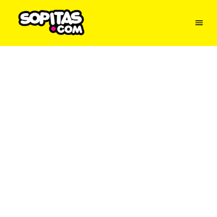
Menu
Sopitas
USA