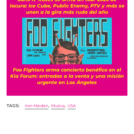
locura: Ice Cube, Public Enemy, PTV y más se
unen a la gira más ruda del año
Foo Fighters arma concierto benéfico en el
Kia Forum: entradas a la venta y una misión
urgente en Los Ángeles
,
,
TAGS:
Iron Maiden
Musica
USA