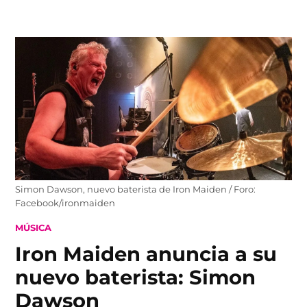
Skip
to
content
Simon Dawson, nuevo baterista de Iron Maiden / Foro:
Facebook/ironmaiden
POSTED
MÚSICA
IN
Iron Maiden anuncia a su
nuevo baterista: Simon
Dawson