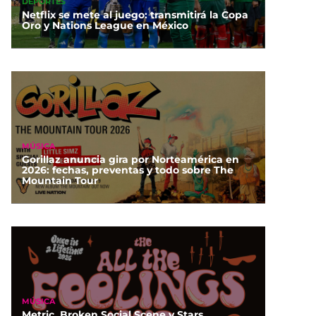
DEPORTES
Netflix se mete al juego: transmitirá la Copa
Oro y Nations League en México
MÚSICA
Gorillaz anuncia gira por Norteamérica en
2026: fechas, preventas y todo sobre The
Mountain Tour
MÚSICA
Metric, Broken Social Scene y Stars