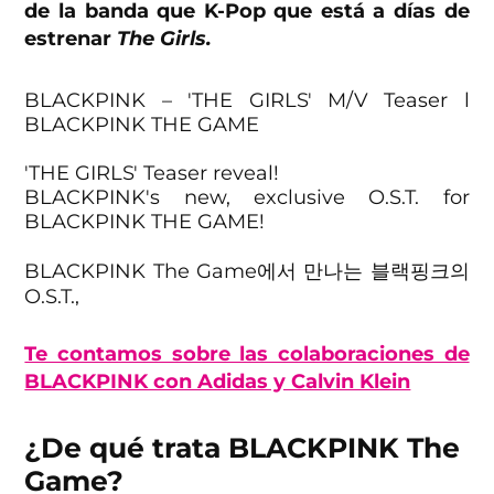
de la banda que K-Pop que está a días de
estrenar
The Girls.
BLACKPINK – 'THE GIRLS' M/V Teaser l
BLACKPINK THE GAME
'THE GIRLS' Teaser reveal!
BLACKPINK's new, exclusive O.S.T. for
BLACKPINK THE GAME!
BLACKPINK The Game에서 만나는 블랙핑크의
O.S.T.,
'THE GIRLS' 티져 대공개!
Te contamos sobre las colaboraciones de
📽️
https://t.co/cLgpf7Lx31
BLACKPINK con Adidas y Calvin Klein
🎉 Free download Now!
¿De qué trata BLACKPINK The
Google…
pic.twitter.com/uyBr2BwIIl
Game?