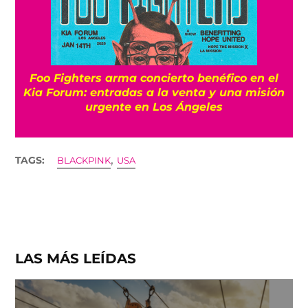
Foo Fighters arma concierto benéfico en el
Kia Forum: entradas a la venta y una misión
urgente en Los Ángeles
,
TAGS:
BLACKPINK
USA
LAS MÁS LEÍDAS