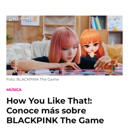
Skip
to
content
Foto: BLACKPINK The Game
POSTED
MÚSICA
IN
How You Like That!:
Conoce más sobre
BLACKPINK The Game