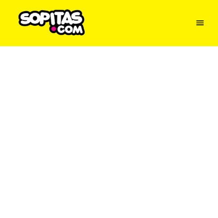
Menu
Sopitas
USA