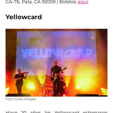
CA-76, Pala, CA 92059 | Boletos
aquí
.
Yellowcard
Foto: Getty Images
Hace 20 años los Yellowcard estrenaron