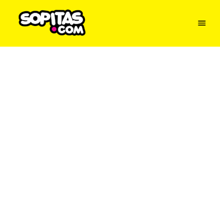
Menu
Sopitas
USA