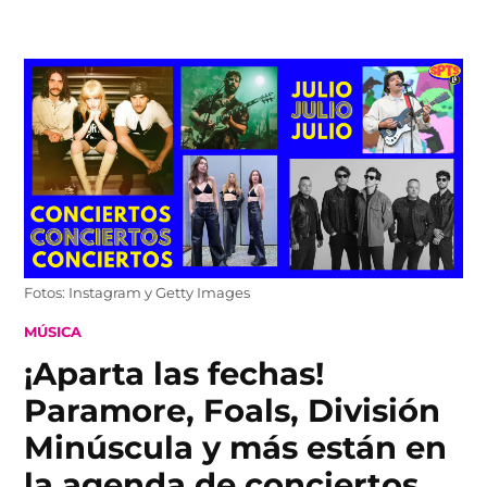
Skip
to
content
Fotos: Instagram y Getty Images
POSTED
MÚSICA
IN
¡Aparta las fechas!
Paramore, Foals, División
Minúscula y más están en
la agenda de conciertos