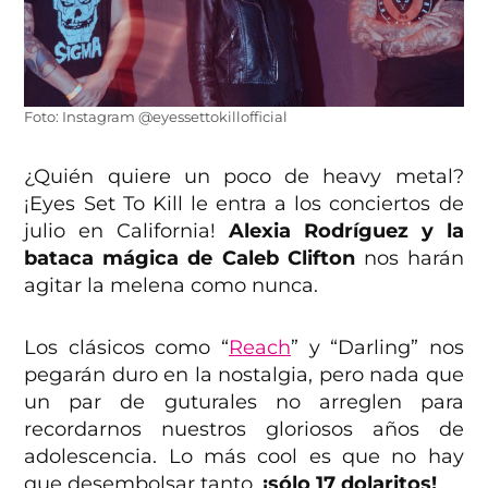
Foto: Instagram @eyessettokillofficial
¿Quién quiere un poco de heavy metal?
¡Eyes Set To Kill le entra a los conciertos de
julio en California!
Alexia Rodríguez y la
bataca mágica de Caleb Clifton
nos harán
agitar la melena como nunca.
Los clásicos como “
Reach
” y “Darling” nos
pegarán duro en la nostalgia, pero nada que
un par de guturales no arreglen para
recordarnos nuestros gloriosos años de
adolescencia. Lo más cool es que no hay
que desembolsar tanto,
¡sólo 17 dolaritos!