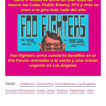
locura: Ice Cube, Public Enemy, PTV y más se
unen a la gira más ruda del año
Foo Fighters arma concierto benéfico en el
Kia Forum: entradas a la venta y una misión
urgente en Los Ángeles
,
,
,
TAGS:
California
Conciertos
Conciertos en Los Angeles
,
,
,
,
,
División Minúscula
Foals
Julio
Musica
Paramore
USA