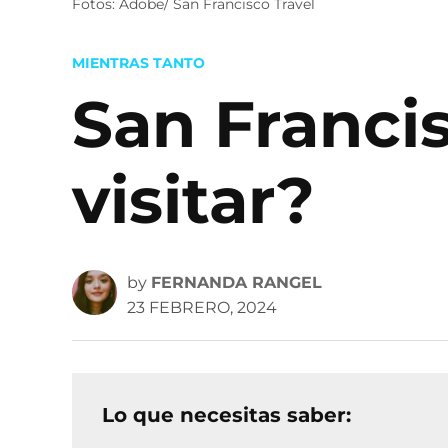
Fotos: Adobe/ San Francisco Travel
POSTED
MIENTRAS TANTO
IN
San Franci
visitar?
by
FERNANDA RANGEL
23 FEBRERO, 2024
Lo que necesitas saber: