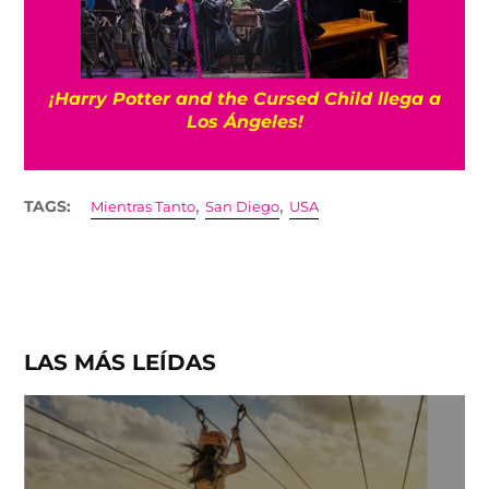
¡Harry Potter and the Cursed Child llega a
Los Ángeles!
,
,
TAGS:
Mientras Tanto
San Diego
USA
LAS MÁS LEÍDAS