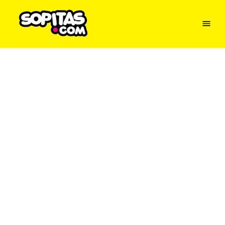
Menu
Sopitas
USA