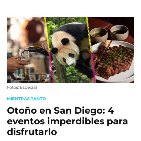
Skip
to
content
Fotos: Especial
POSTED
MIENTRAS TANTO
IN
Otoño en San Diego: 4
eventos imperdibles para
disfrutarlo