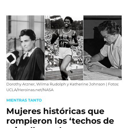
Skip
to
content
Dorothy Arzner, Wilma Rudolph y Katherine Johnson | Fotos:
UCLA/Heroinas.net/NASA
POSTED
MIENTRAS TANTO
IN
Mujeres históricas que
rompieron los ‘techos de