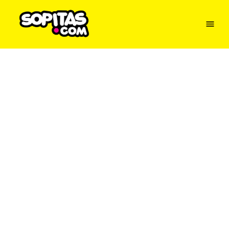
Menu
Sopitas
USA