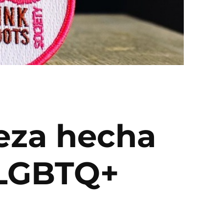
veza hecha
 LGBTQ+