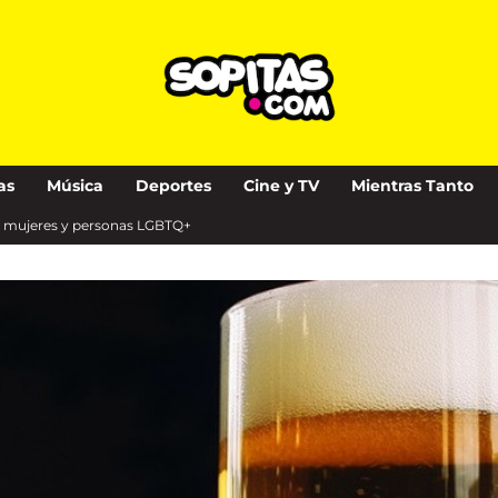
as
Música
Deportes
Cine y TV
Mientras Tanto
or mujeres y personas LGBTQ+