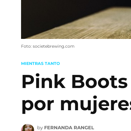
Foto: societebrewing.com
POSTED
MIENTRAS TANTO
IN
Pink Boots
por mujere
by
FERNANDA RANGEL