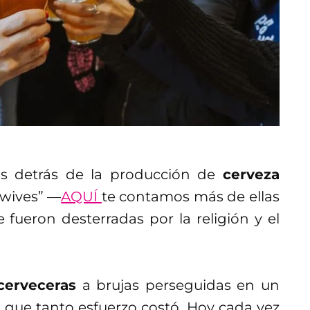
as detrás de la producción de
cerveza
ewives” —
AQUÍ
te contamos más de ellas
fueron desterradas por la religión y el
cerveceras
a brujas perseguidas en un
s que tanto esfuerzo costó. Hoy cada vez