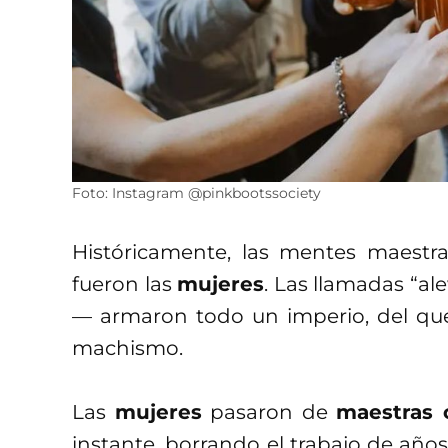
Foto: Instagram @pinkbootssociety
Históricamente, las mentes maestr
fueron las
mujeres
. Las llamadas “al
— armaron todo un imperio, del que 
machismo.
Las
mujeres
pasaron de
maestras 
instante, borrando el trabajo de año