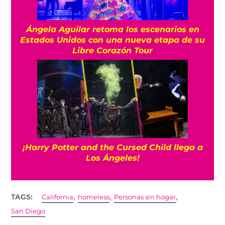
Ángela Aguilar retoma los escenarios en
Estados Unidos con una nueva etapa de su
Libre Corazón Tour
¡Harry Potter and the Cursed Child llega a
Los Ángeles!
,
,
,
TAGS:
California
homeless
Personas sin hogar
San Diego