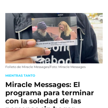
Skip
to
content
Folleto de Miracle Messages/Foto: Miracle Messages
POSTED
MIENTRAS TANTO
IN
Miracle Messages: El
programa para terminar
con la soledad de las