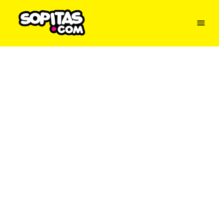
Menu
Sopitas
USA