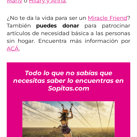
Marty
o
Hilary y Anna
.
¿No te da la vida para ser un
Miracle Friend
?
También
puedes donar
para patrocinar
artículos de necesidad básica a las personas
sin hogar. Encuentra más información por
ACÁ
.
Todo lo que no sabías que
necesitas saber lo encuentras en
Sopitas.com