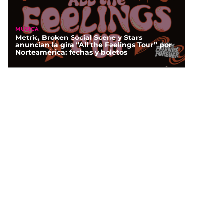
MÚSICA
Metric, Broken Social Scene y Stars
anuncian la gira “All the Feelings Tour” por
Norteamérica: fechas y boletos