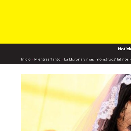
Skip
to
content
Notici
Inicio
»
Mientras Tanto
»
La Llorona y más ‘monstruos’ latinos 