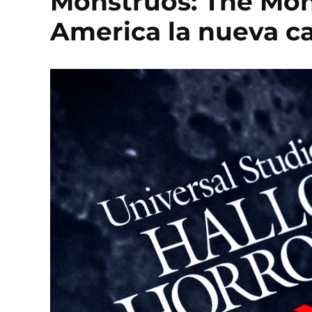
Monstruos: The Mons
America la nueva c