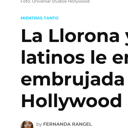
Foto: Universal Studios Hollywood
POSTED
MIENTRAS TANTO
IN
La Llorona
latinos le 
embrujada 
Hollywood
by
FERNANDA RANGEL