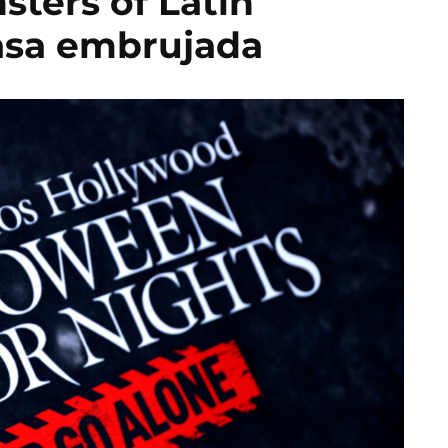
ters of Latin
asa embrujada