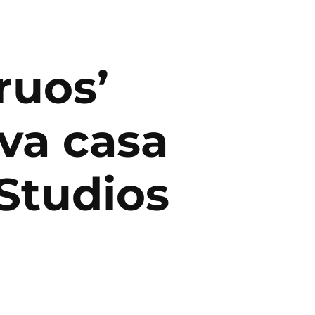
ruos’
eva casa
Studios