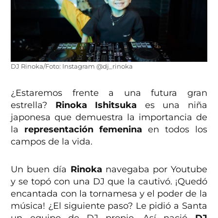
DJ Rinoka/Foto: Instagram @dj_rinoka
¿Estaremos frente a una futura gran
estrella?
Rinoka Ishitsuka
es una niña
japonesa que demuestra la importancia de
la
representación femenina
en todos los
campos de la vida.
Un buen día
Rinoka
navegaba por Youtube
y se topó con una DJ que la cautivó. ¡Quedó
encantada con la tornamesa y el poder de la
música! ¿El siguiente paso? Le pidió a Santa
un equipo de DJ propio. Así nació
DJ