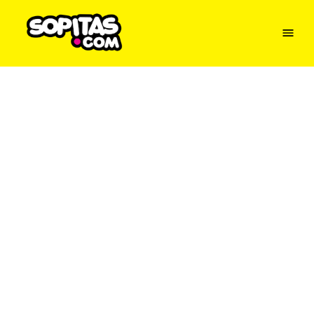
Menu
Sopitas
USA