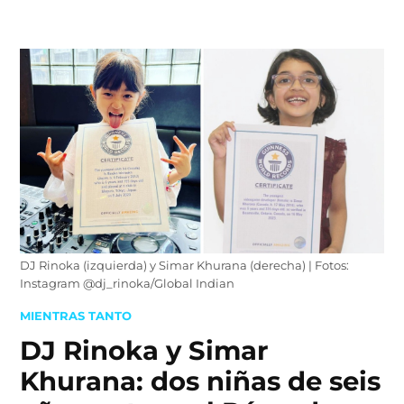
Skip
to
content
DJ Rinoka (izquierda) y Simar Khurana (derecha) | Fotos:
Instagram @dj_rinoka/Global Indian
POSTED
MIENTRAS TANTO
IN
DJ Rinoka y Simar
Khurana: dos niñas de seis