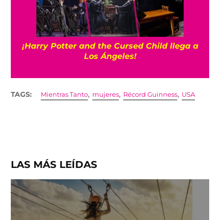
¡Harry Potter and the Cursed Child llega a
Los Ángeles!
,
,
,
TAGS:
Mientras Tanto
mujeres
Récord Guinness
USA
LAS MÁS LEÍDAS