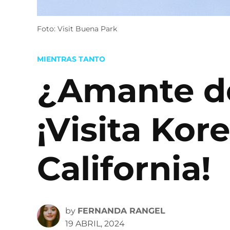
Foto: Visit Buena Park
POSTED
MIENTRAS TANTO
IN
¿Amante de
¡Visita Ko
California!
by
FERNANDA RANGEL
19 ABRIL, 2024