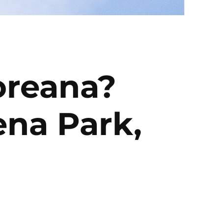
oreana?
ena Park,