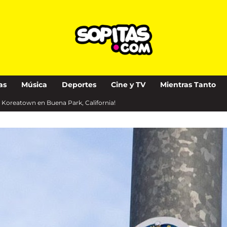
as
Música
Deportes
Cine y TV
Mientras Tanto
a Koreatown en Buena Park, California!