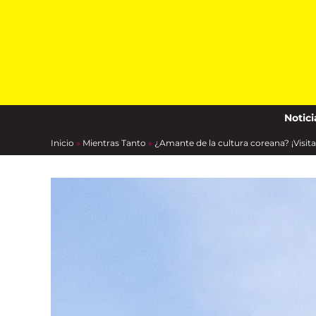
Skip
to
content
Notici
Inicio
»
Mientras Tanto
»
¿Amante de la cultura coreana? ¡Visit