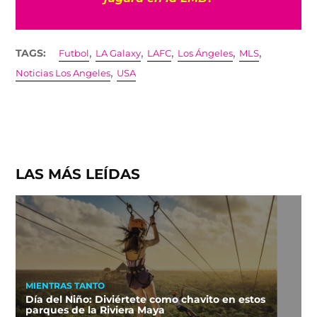
,
,
,
,
,
TAGS:
Futbol
LA Galaxy
LAFC
Los Ángeles
MLS
,
Noticias Los Angeles
USA
LAS MÁS LEÍDAS
MIENTRAS TANTO
Día del Niño: Diviértete como chavito en estos
parques de la Riviera Maya