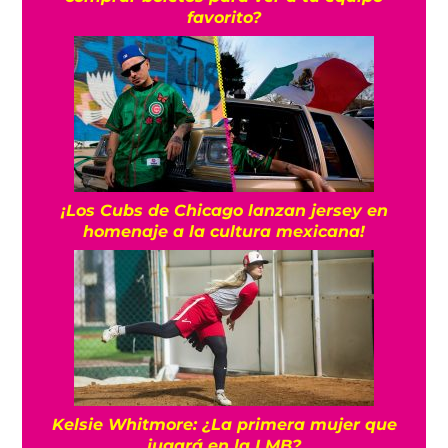
favorito?
¡Los Cubs de Chicago lanzan jersey en
homenaje a la cultura mexicana!
Kelsie Whitmore: ¿La primera mujer que
jugará en la LMB?