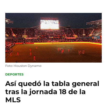
Skip
to
content
Foto: Houston Dynamo
POSTED
DEPORTES
IN
Así quedó la tabla general
tras la jornada 18 de la
MLS