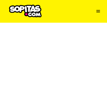
Menu
Sopitas
USA