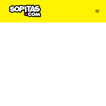
Menu
Sopitas
USA