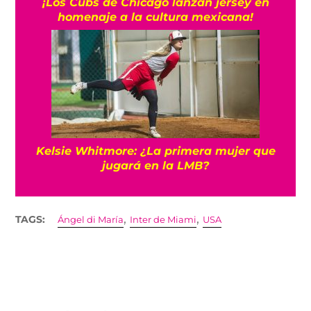
¡Los Cubs de Chicago lanzan jersey en
homenaje a la cultura mexicana!
Kelsie Whitmore: ¿La primera mujer que
jugará en la LMB?
,
,
TAGS:
Ángel di María
Inter de Miami
USA