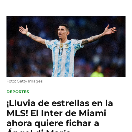
Skip
to
content
Foto: Getty Images
POSTED
DEPORTES
IN
¡Lluvia de estrellas en la
MLS! El Inter de Miami
ahora quiere fichar a